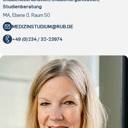
Studienberatung
MA, Ebene 0, Raum 50
MEDIZINSTUDIUM
​RUB
.​DE
"
+49 (0)234 / 32-23974
«
@
&