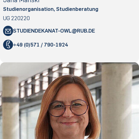
Studienorganisation, Studienberatung
UG 220220
STUDIENDEKANAT-OWL
​RUB
.​DE
"
+49 (0)571 / 790-1924
«
@
&