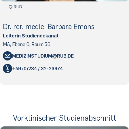
© RUB
Dr. rer. medic. Bar­ba­ra Emons
Leiterin Studiendekanat
MA, Ebene 0, Raum 50
MEDIZINSTUDIUM
​RUB
.​DE
"
+49 (0)234 / 32-23974
«
@
&
Vorklinischer Studienabschnitt