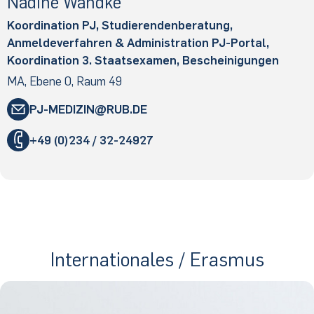
Na­di­ne Wand­ke
Koordination PJ, Studierendenberatung,
Anmeldeverfahren & Administration PJ-Portal,
Koordination 3. Staatsexamen, Bescheinigungen
MA, Ebene 0, Raum 49
PJ-MEDIZIN
​RUB
.​DE
"
+49 (0)234 / 32-24927
«
@
&
Internationales / Erasmus