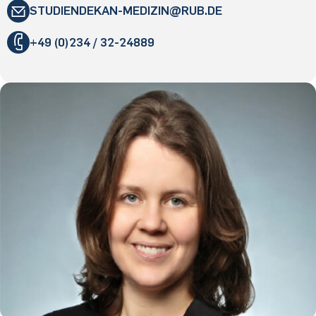
STUDIENDEKAN-MEDIZIN
​RUB
.​DE
"
+49 (0)234 / 32-24889
«
@
&