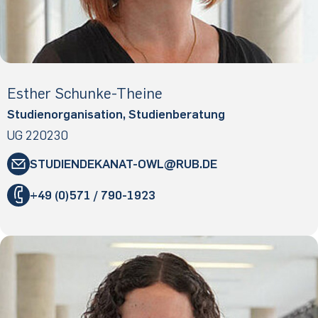
Esther Schunke-Theine
Studienorganisation, Studienberatung
UG 220230
STUDIENDEKANAT-OWL
​RUB
.​DE
"
+49 (0)571 / 790-1923
«
@
&