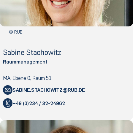
© RUB
Sa­bi­ne Sta­cho­w­itz
Raummanagement
MA, Ebene 0, Raum 51
SABINE.​STACHOWITZ
​RUB
.​DE
"
+49 (0)234 / 32-24962
«
@
&