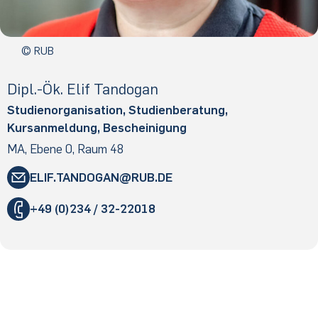
© RUB
Di­pl.-Ök. Elif Tan­do­gan
Studienorganisation, Studienberatung,
Kursanmeldung, Bescheinigung
MA, Ebene 0, Raum 48
ELIF.​TANDOGAN
​RUB
.​DE
"
+49 (0)234 / 32-22018
«
@
&