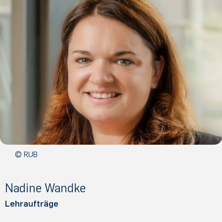
© RUB
Na­di­ne Wand­ke
Lehraufträge