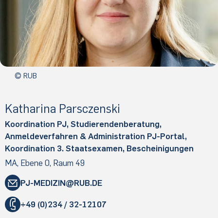
© RUB
Ka­tha­ri­na Par­sczen­ski
Koordination PJ, Studierendenberatung,
Anmeldeverfahren & Administration PJ-Portal,
Koordination 3. Staatsexamen, Bescheinigungen
MA, Ebene 0, Raum 49
PJ-MEDIZIN
​RUB
.​DE
"
+49 (0)234 / 32-12107
«