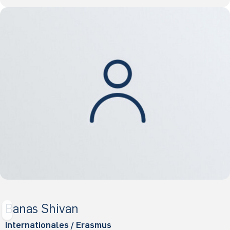
Banas Shivan
S
Internationales / Erasmus