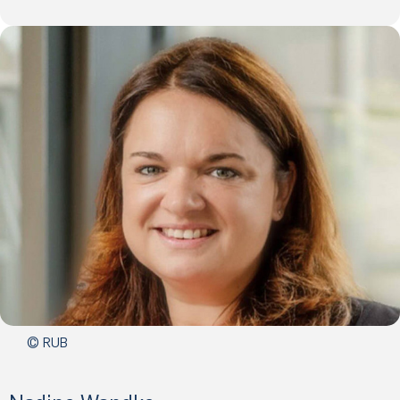
@
&
© RUB