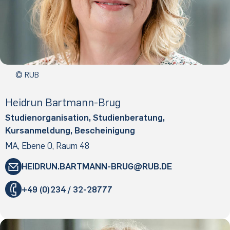
© RUB
Heid­run Bart­mann-Brug
Studienorganisation, Studienberatung,
Kursanmeldung, Bescheinigung
MA, Ebene 0, Raum 48
HEIDRUN.​BARTMANN-BRUG
​RUB
.​DE
"
+49 (0)234 / 32-28777
«
@
&