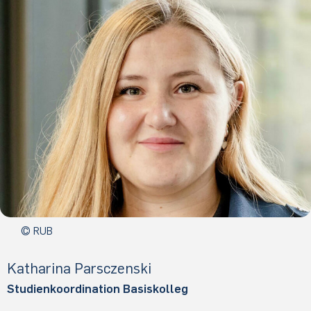
© RUB
Ka­tha­ri­na Par­sczen­ski
Studienkoordination Basiskolleg